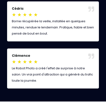
Cédric
I
★
★
★
★
★
Borne récupérée la veille, installée en quelques
L
minutes, rendue le lendemain. Pratique, fiable et bien
q
pensé de bout en bout.
c
Clémence
F
★
★
★
★
★
Le Robot Photo a créé l'effet de surprise à notre
V
salon. Un vrai point d'attraction qui a généré du trafic
Z
toute la journée.
s