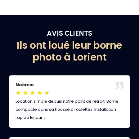
AVIS CLIENTS
Ils ont loué leur borne
photo à Lorient
Noémie
L
★
★
★
★
★
Location simple depuis notre point de retrait. Borne
Q
compacte dans sa housse à roulettes. Installation
w
rapide le jour J.
d