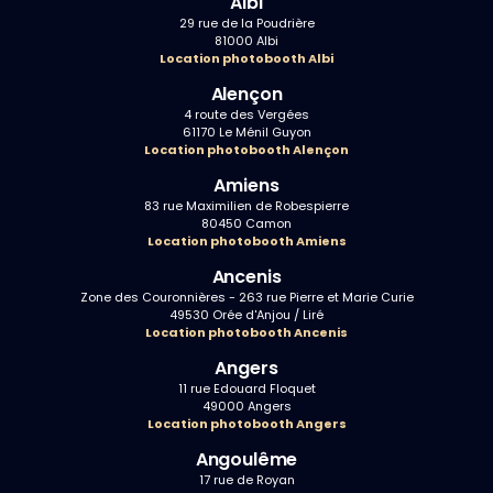
Albi
29 rue de la Poudrière
81000 Albi
Location photobooth Albi
Alençon
4 route des Vergées
61170 Le Ménil Guyon
Location photobooth Alençon
Amiens
83 rue Maximilien de Robespierre
80450 Camon
Location photobooth Amiens
Ancenis
Zone des Couronnières - 263 rue Pierre et Marie Curie
49530 Orée d'Anjou / Liré
Location photobooth Ancenis
Angers
11 rue Edouard Floquet
49000 Angers
Location photobooth Angers
Angoulême
17 rue de Royan