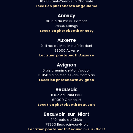
16710 Saint-Yrieix-sur-Charente
Location photobooth Angoulême
Annecy
30 rue du Pré du Parchet
74330 Sillingy
Location photobooth Annecy
Auxerre
9-11 rue du Moulin du Président
89000 Auxerre
Location photobooth Auxerre
Avignon
6 bis chemin de Montfaucon
30150 Saint-Geniès-de-Comolas
Location photobooth Avignon
Beauvais
8 rue de Saint Paul
60000 Goincourt
Location photobooth Beauvais
Beauvoir-sur-Niort
140 route de Chizé
79360 Beauvoir-sur-Niort
Location photobooth Beauvoir-sur-Niort