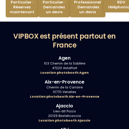
Particulier :
Particulier :
Professionnel
RDV
Réservez
Demandez
: Demandez
téléphoni
maintenant
un devis
un devis
VIPBOX est présent partout en
France
Agen
103 Chemin de la Sablère
47220 Astaffort
Location photobooth Agen
Aix-en-Provence
Chemin de la Carraire
13770 Venelles
Location photobooth Aix-en-Provence
Ajaccio
Lieu-dit Pozzo
20129 Bastelicaccia
Location photobooth Ajaccio