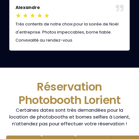
Alexandre
M
★
★
★
★
★
Très contents de notre choix pour la soirée de Noël
V
d'entreprise. Photos impeccables, borne fiable.
b
Convivialité au rendez-vous.
r
Réservation
Photobooth Lorient
Certaines dates sont très demandées pour la
location de photobooths et bornes selfies à Lorient,
n’attendez pas pour effectuer votre réservation !