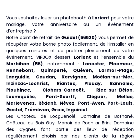
Vous souhaitez louer un photobooth à
Lorient
pour votre
mariage, votre anniversaire ou un événement
d’entreprise ?
Notre point de retrait de
Guidel (56520)
vous permet de
récupérer votre borne photo facilement, de l’installer en
quelques minutes et de profiter pleinement de votre
événement. VIPBOX dessert
Lorient
et l’ensemble du
Morbihan (56)
, notamment :
Lanester, Ploemeur,
Hennebont, Quimperlé, Quéven, Larmor-Plage,
Languidic, Caudan, Kervignac, Moëlan-sur-Mer,
Inzinzac-Lochrist, Riantec, Plouay, Bannalec,
Plouhinec, Clohars-Carnoët, Riec-sur-Bélon,
Locmiquélic, Pont-Scorff, Cléguer, Mellac,
Merlevenez, Rédené, Névez, Pont-Aven, Port-Louis,
Gestel, Tréméven, Groix, Inguiniel
…
Les Château de Locguénolé, Domaine de Bothané,
Château du Bois Guy, Manoir de Roch ar Brini, Domaine
des Cygnes font partie des lieux de réception
régulièrement choisis par nos clients de la région