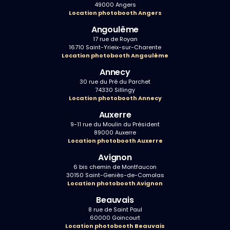
49000 Angers
Location photobooth Angers
Angoulême
17 rue de Royan
16710 Saint-Yrieix-sur-Charente
Location photobooth Angoulême
Annecy
30 rue du Pré du Parchet
74330 Sillingy
Location photobooth Annecy
Auxerre
9-11 rue du Moulin du Président
89000 Auxerre
Location photobooth Auxerre
Avignon
6 bis chemin de Montfaucon
30150 Saint-Geniès-de-Comolas
Location photobooth Avignon
Beauvais
8 rue de Saint Paul
60000 Goincourt
Location photobooth Beauvais