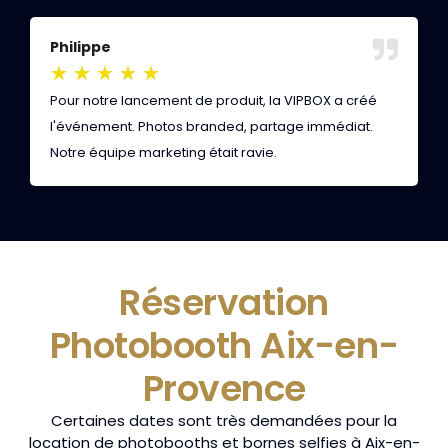
Philippe
Y
★
★
★
★
★
Pour notre lancement de produit, la VIPBOX a créé
L
l'événement. Photos branded, partage immédiat.
a
Notre équipe marketing était ravie.
é
Réservation
Photobooth Aix-en-
Provence
Certaines dates sont très demandées pour la
location de photobooths et bornes selfies à Aix-en-