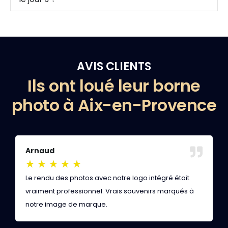
AVIS CLIENTS
Ils ont loué leur borne
photo à Aix-en-Provence
Arnaud
V
★
★
★
★
★
Le rendu des photos avec notre logo intégré était
L
vraiment professionnel. Vrais souvenirs marqués à
s
notre image de marque.
s