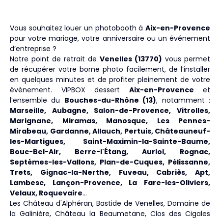
Vous souhaitez louer un photobooth à
Aix-en-Provence
pour votre mariage, votre anniversaire ou un événement
d’entreprise ?
Notre point de retrait de
Venelles (13770)
vous permet
de récupérer votre borne photo facilement, de l’installer
en quelques minutes et de profiter pleinement de votre
événement. VIPBOX dessert
Aix-en-Provence
et
l’ensemble du
Bouches-du-Rhône (13)
, notamment :
Marseille, Aubagne, Salon-de-Provence, Vitrolles,
Marignane, Miramas, Manosque, Les Pennes-
Mirabeau, Gardanne, Allauch, Pertuis, Châteauneuf-
les-Martigues, Saint-Maximin-la-Sainte-Baume,
Bouc-Bel-Air, Berre-l'Étang, Auriol, Rognac,
Septèmes-les-Vallons, Plan-de-Cuques, Pélissanne,
Trets, Gignac-la-Nerthe, Fuveau, Cabriès, Apt,
Lambesc, Lançon-Provence, La Fare-les-Oliviers,
Velaux, Roquevaire
…
Les Château d'Alphéran, Bastide de Venelles, Domaine de
la Galinière, Château la Beaumetane, Clos des Cigales