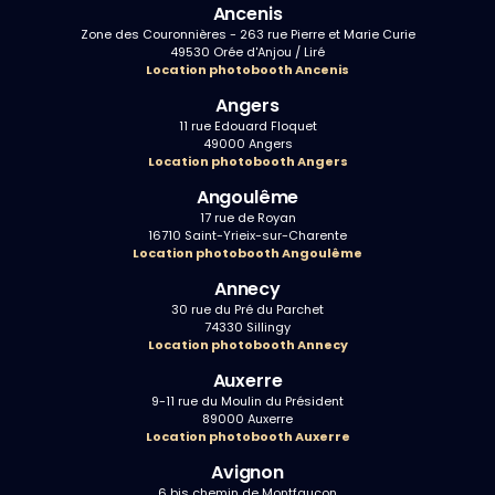
Ancenis
Zone des Couronnières - 263 rue Pierre et Marie Curie
49530 Orée d'Anjou / Liré
Location photobooth Ancenis
Angers
11 rue Edouard Floquet
49000 Angers
Location photobooth Angers
Angoulême
17 rue de Royan
16710 Saint-Yrieix-sur-Charente
Location photobooth Angoulême
Annecy
30 rue du Pré du Parchet
74330 Sillingy
Location photobooth Annecy
Auxerre
9-11 rue du Moulin du Président
89000 Auxerre
Location photobooth Auxerre
Avignon
6 bis chemin de Montfaucon