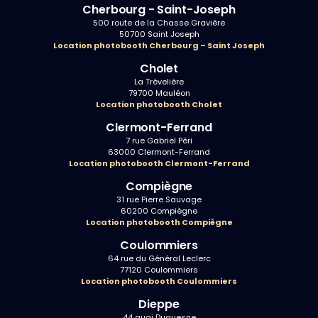
Cherbourg - Saint-Joseph
500 route de la Chasse Gravière
50700 Saint Joseph
Location photobooth Cherbourg – Saint Joseph
Cholet
La Trèvelière
79700 Mauléon
Location photobooth Cholet
Clermont-Ferrand
7 rue Gabriel Péri
63000 Clermont-Ferrand
Location photobooth Clermont-Ferrand
Compiègne
31 rue Pierre Sauvage
60200 Compiègne
Location photobooth Compiègne
Coulommiers
64 rue du Général Leclerc
77120 Coulommiers
Location photobooth Coulommiers
Dieppe
44 quai Duquesne