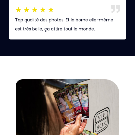
★
★
★
★
★
Top qualité des photos. Et la borne elle-même
R
est très belle, ça attire tout le monde.
v