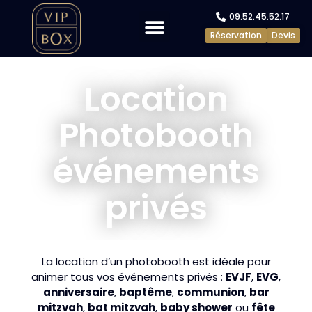
09.52.45.52.17
Réservation
Devis
Evénements privés
Evénements pros
Location
Photobooth
événements
privés
La location d’un photobooth est idéale pour
animer tous vos événements privés :
EVJF
,
EVG
,
anniversaire
,
baptême
,
communion
,
bar
mitzvah
,
bat mitzvah
,
baby shower
ou
fête