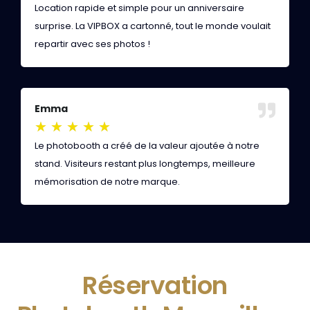
Location rapide et simple pour un anniversaire
P
surprise. La VIPBOX a cartonné, tout le monde voulait
c
repartir avec ses photos !
n
Emma
A
★
★
★
★
★
Le photobooth a créé de la valeur ajoutée à notre
L
stand. Visiteurs restant plus longtemps, meilleure
r
mémorisation de notre marque.
à
Réservation