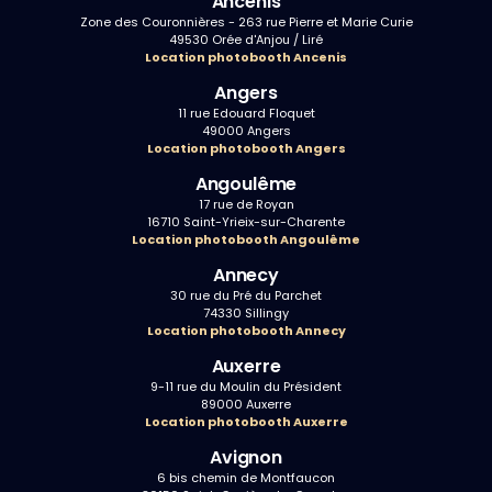
Ancenis
Zone des Couronnières - 263 rue Pierre et Marie Curie
49530 Orée d'Anjou / Liré
Location photobooth Ancenis
Angers
11 rue Edouard Floquet
49000 Angers
Location photobooth Angers
Angoulême
17 rue de Royan
16710 Saint-Yrieix-sur-Charente
Location photobooth Angoulême
Annecy
30 rue du Pré du Parchet
74330 Sillingy
Location photobooth Annecy
Auxerre
9-11 rue du Moulin du Président
89000 Auxerre
Location photobooth Auxerre
Avignon
6 bis chemin de Montfaucon