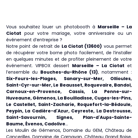
Vous souhaitez louer un photobooth à
Marseille – La
Ciotat
pour votre mariage, votre anniversaire ou un
événement d’entreprise ?
Notre point de retrait de
La Ciotat (13600)
vous permet
de récupérer votre borne photo facilement, de l’installer
en quelques minutes et de profiter pleinement de votre
événement. VIPBOX dessert
Marseille – La Ciotat
et
l’ensemble du
Bouches-du-Rhône (13)
, notamment :
Six-Fours-les-Plages, Sanary-sur-Mer, Ollioules,
Saint-Cyr-sur-Mer, Le Beausset, Roquevaire, Bandol,
Carnoux-en-Provence, Cassis, La Penne-sur-
Huveaune, Gémenos, La Bouilladisse, Cuges-les-Pins,
Le Castellet, Saint-Zacharie, Roquefort-la-Bédoule,
Peypin, La Cadière-d'Azur, Ceyreste, La Destrousse,
Saint-Savournin, Signes, Plan-d'Aups-Sainte-
Baume, Évenos, Cadolive
…
Les Moulin de Gémenos, Domaine du GEM, Château de
Cancerilles, Domaine de Carnavan, Château Grand Boise,