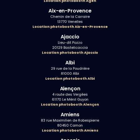
Location photobooth Agen
Aix-en-Provence
Chemin de la Carraire
13770 Venelles
Location photobooth Aix-en-Provence
Ajaccio
Lieu-dit Pozzo
20129 Bastelicaccia
Location photobooth Ajaccio
Albi
29 rue de la Poudrière
81000 Albi
Location photobooth Albi
Alençon
4 route des Vergées
61170 Le Ménil Guyon
Location photobooth Alençon
Amiens
83 rue Maximilien de Robespierre
80450 Camon
Location photobooth Amiens