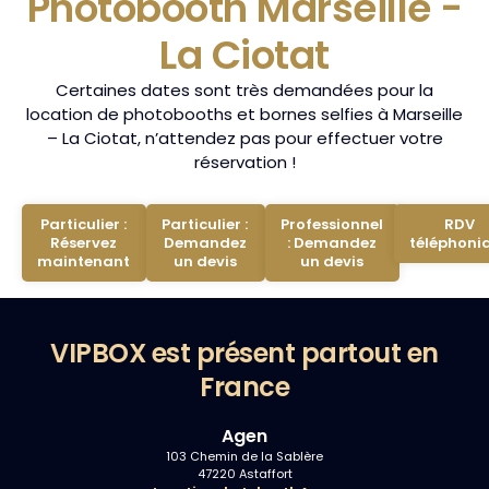
Photobooth Marseille -
La Ciotat
Certaines dates sont très demandées pour la
location de photobooths et bornes selfies à Marseille
– La Ciotat, n’attendez pas pour effectuer votre
réservation !
Particulier :
Particulier :
Professionnel
RDV
Réservez
Demandez
: Demandez
téléphoni
maintenant
un devis
un devis
VIPBOX est présent partout en
France
Agen
103 Chemin de la Sablère
47220 Astaffort