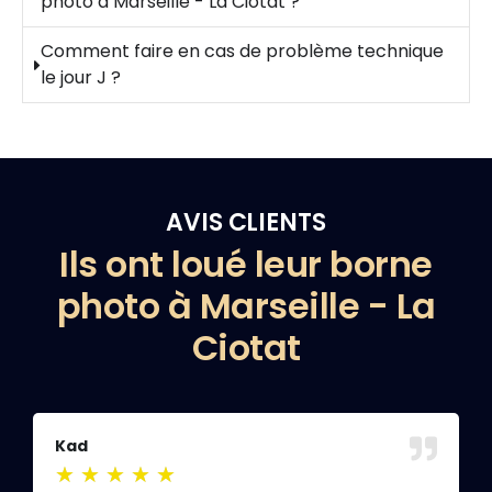
photo à Marseille - La Ciotat ?
Comment faire en cas de problème technique
le jour J ?
AVIS CLIENTS
Ils ont loué leur borne
photo à Marseille - La
Ciotat
Kad
M
★
★
★
★
★