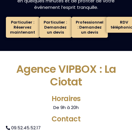
en quelques minutes et de profiter de votre
événement l’esprit tranquille.
Particulier :
Particulier :
Professionnel
RDV
Réservez
Demandez
: Demandez
téléphoni
maintenant
un devis
un devis
Agence VIPBOX : La
Ciotat
Horaires
De 9h à 20h
Contact
09.52.45.52.17