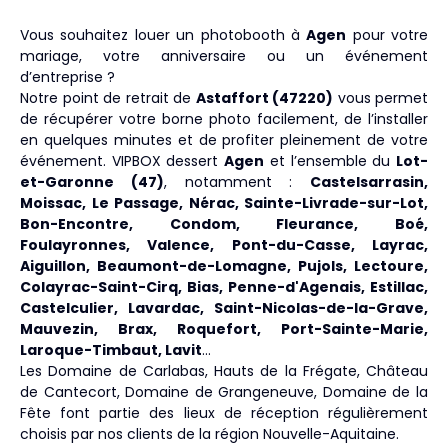
Vous souhaitez louer un photobooth à
Agen
pour votre
mariage, votre anniversaire ou un événement
d’entreprise ?
Notre point de retrait de
Astaffort (47220)
vous permet
de récupérer votre borne photo facilement, de l’installer
en quelques minutes et de profiter pleinement de votre
événement. VIPBOX dessert
Agen
et l’ensemble du
Lot-
et-Garonne (47)
, notamment :
Castelsarrasin,
Moissac, Le Passage, Nérac, Sainte-Livrade-sur-Lot,
Bon-Encontre, Condom, Fleurance, Boé,
Foulayronnes, Valence, Pont-du-Casse, Layrac,
Aiguillon, Beaumont-de-Lomagne, Pujols, Lectoure,
Colayrac-Saint-Cirq, Bias, Penne-d'Agenais, Estillac,
Castelculier, Lavardac, Saint-Nicolas-de-la-Grave,
Mauvezin, Brax, Roquefort, Port-Sainte-Marie,
Laroque-Timbaut, Lavit
…
Les Domaine de Carlabas, Hauts de la Frégate, Château
de Cantecort, Domaine de Grangeneuve, Domaine de la
Fête font partie des lieux de réception régulièrement
choisis par nos clients de la région Nouvelle-Aquitaine.