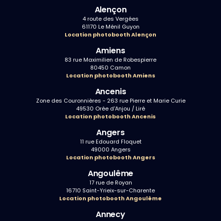
Alençon
4 route des Vergées
61170 Le Ménil Guyon
Location photobooth Alençon
Amiens
83 rue Maximilien de Robespierre
80450 Camon
Location photobooth Amiens
Ancenis
Zone des Couronnières - 263 rue Pierre et Marie Curie
49530 Orée d'Anjou / Liré
Location photobooth Ancenis
Angers
11 rue Edouard Floquet
49000 Angers
Location photobooth Angers
Angoulême
17 rue de Royan
16710 Saint-Yrieix-sur-Charente
Location photobooth Angoulême
Annecy