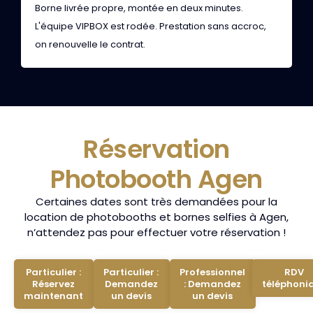
Borne livrée propre, montée en deux minutes.
A
L'équipe VIPBOX est rodée. Prestation sans accroc,
l
on renouvelle le contrat.
p
Réservation
Photobooth Agen
Certaines dates sont très demandées pour la
location de photobooths et bornes selfies à Agen,
n’attendez pas pour effectuer votre réservation !
Particulier :
Particulier :
Professionnel
RDV
Réservez
Demandez
: Demandez
téléphoni
maintenant
un devis
un devis