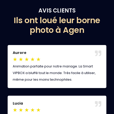
AVIS CLIENTS
Ils ont loué leur borne
photo à Agen
Aurore
S
★
★
★
★
★
Animation parfaite pour notre mariage. La Smart
N
VIPBOX a bluffé tout le monde. Très facile à utiliser,
v
même pour les moins technophiles.
h
Lucia
S
★
★
★
★
★