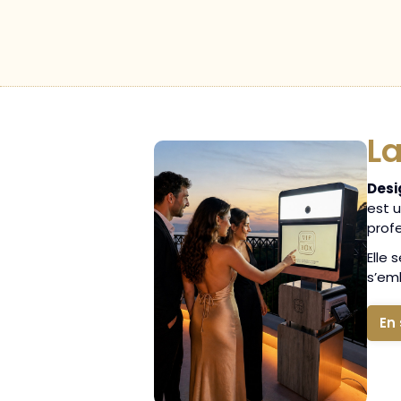
La
Desi
est 
profe
Elle
s’emb
En 