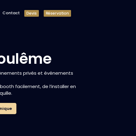
Contact
Devis
Réservation
goulême
énements privés et événements
oth facilement, de l’installer en
uille.
onique