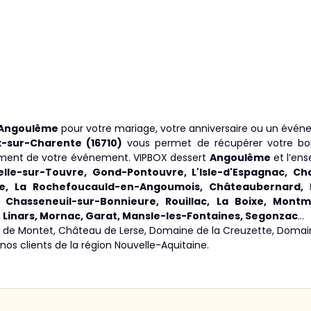
Angoulême
pour votre mariage, votre anniversaire ou un évén
ix-sur-Charente (16710)
vous permet de récupérer votre born
nement de votre événement. VIPBOX dessert
Angoulême
et l’en
le-sur-Touvre, Gond-Pontouvre, L'Isle-d'Espagnac, Cha
rie, La Rochefoucauld-en-Angoumois, Châteaubernard,
 Chasseneuil-sur-Bonnieure, Rouillac, La Boixe, Mon
, Linars, Mornac, Garat, Mansle-les-Fontaines, Segonzac
…
 de Montet, Château de Lerse, Domaine de la Creuzette, Domaine
nos clients de la région Nouvelle-Aquitaine.