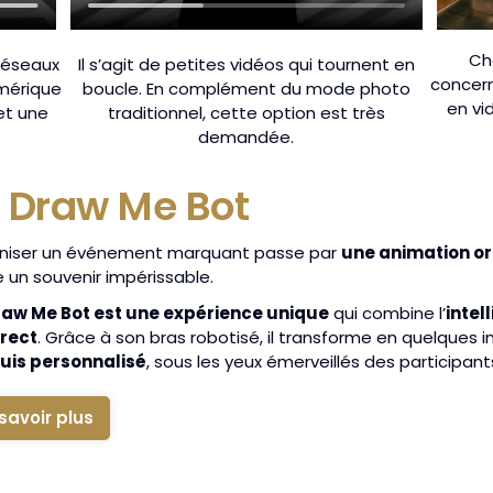
Ch
 réseaux
Il s’agit de petites vidéos qui tournent en
concern
umérique
boucle. En complément du mode photo
en vi
et une
traditionnel, cette option est très
demandée.
 Draw Me Bot
niser un événement marquant passe par
une animation or
e un souvenir impérissable.
raw Me Bot est une expérience unique
qui combine l’
intel
irect
. Grâce à son bras robotisé, il transforme en quelques 
uis personnalisé
, sous les yeux émerveillés des participant
savoir plus