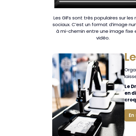
Les GIFs sont très populaires sur les
sociaux. C’est un format d’image n
à mi-chemin entre une image fixe 
vidéo.
Le
Orga
laiss
Le D
en d
croq
En 