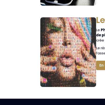
Le
Le
Ph
de p
crée
Le ré
l’as
En 