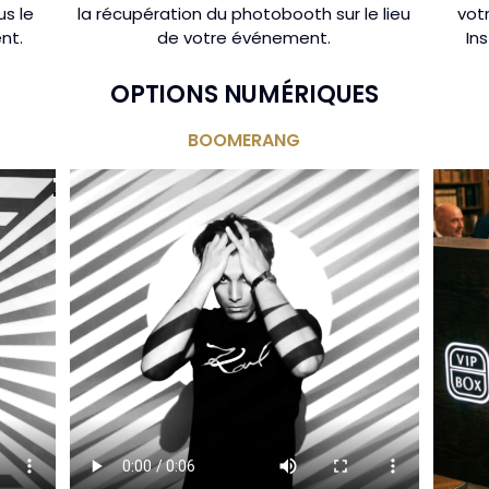
us le
la récupération du photobooth sur le lieu
vot
nt.
de votre événement.
In
OPTIONS NUMÉRIQUES
BOOMERANG