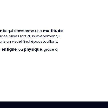
nte
qui transforme une
multitude
ges prises lors d’un événement, il
ns un visuel final époustouflant.
e
en ligne
, ou
physique
, grâce à