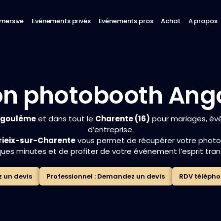
mmersive
Evénements privés
Evénements pros
Achat
A propos
on photobooth An
goulême
et dans tout le
Charente (16)
pour mariages, év
d’entreprise.
Yrieix-sur-Charente
vous permet de récupérer votre photobo
ues minutes et de profiter de votre événement l’esprit tranq
z un devis
Professionnel : Demandez un devis
RDV téléph