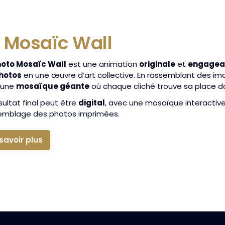
 Mosaïc Wall
oto Mosaïc Wall
est une animation
originale
et
engagea
hotos
en une œuvre d’art collective. En rassemblant des ima
 une
mosaïque géante
où chaque cliché trouve sa place da
sultat final peut être
digital
, avec une mosaïque interactiv
semblage des photos imprimées.
savoir plus