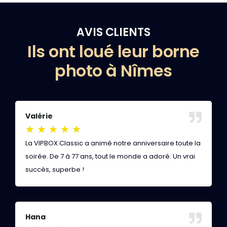
AVIS CLIENTS
Ils ont loué leur borne
photo à Nîmes
Valérie
V
★
★
★
★
★
La VIPBOX Classic a animé notre anniversaire toute la
P
soirée. De 7 à 77 ans, tout le monde a adoré. Un vrai
R
succès, superbe !
d
Hana
A