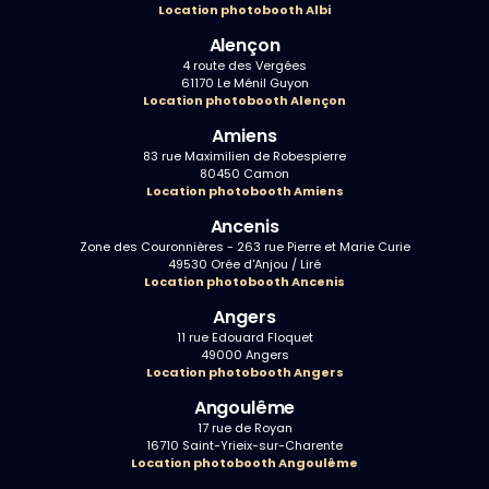
Location photobooth Albi
Alençon
4 route des Vergées
61170 Le Ménil Guyon
Location photobooth Alençon
Amiens
83 rue Maximilien de Robespierre
80450 Camon
Location photobooth Amiens
Ancenis
Zone des Couronnières - 263 rue Pierre et Marie Curie
49530 Orée d'Anjou / Liré
Location photobooth Ancenis
Angers
11 rue Edouard Floquet
49000 Angers
Location photobooth Angers
Angoulême
17 rue de Royan
16710 Saint-Yrieix-sur-Charente
Location photobooth Angoulême