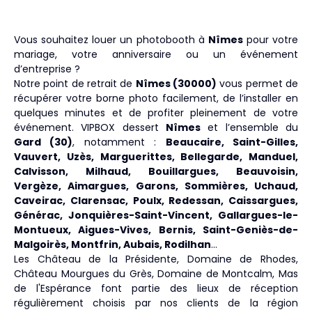
Vous souhaitez louer un photobooth à
Nîmes
pour votre
mariage, votre anniversaire ou un événement
d’entreprise ?
Notre point de retrait de
Nîmes (30000)
vous permet de
récupérer votre borne photo facilement, de l’installer en
quelques minutes et de profiter pleinement de votre
événement. VIPBOX dessert
Nîmes
et l’ensemble du
Gard (30)
, notamment :
Beaucaire, Saint-Gilles,
Vauvert, Uzès, Marguerittes, Bellegarde, Manduel,
Calvisson, Milhaud, Bouillargues, Beauvoisin,
Vergèze, Aimargues, Garons, Sommières, Uchaud,
Caveirac, Clarensac, Poulx, Redessan, Caissargues,
Générac, Jonquières-Saint-Vincent, Gallargues-le-
Montueux, Aigues-Vives, Bernis, Saint-Geniès-de-
Malgoirès, Montfrin, Aubais, Rodilhan
…
Les Château de la Présidente, Domaine de Rhodes,
Château Mourgues du Grès, Domaine de Montcalm, Mas
de l'Espérance font partie des lieux de réception
régulièrement choisis par nos clients de la région