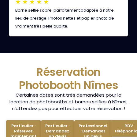
★
★
★
★
★
Borne selfie sobre, parfaitement adaptée à notre
I
lieu de prestige. Photos nettes et papier photo de
b
vraiment très belle qualité.
l
Réservation
Photobooth Nîmes
Certaines dates sont très demandées pour la
location de photobooths et bornes selfies à Nîmes,
n’attendez pas pour effectuer votre réservation !
Particulier :
Particulier :
Professionnel
RDV
Réservez
Demandez
: Demandez
téléphoni
maintenant
un devis
un devis