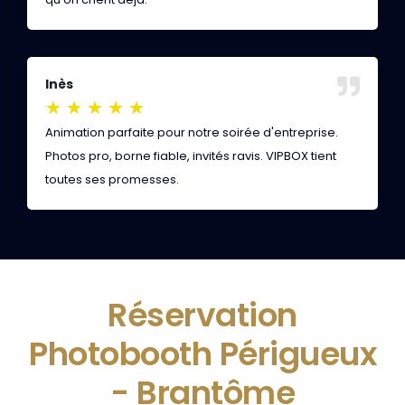
Inès
S
★
★
★
★
★
Animation parfaite pour notre soirée d'entreprise.
G
Photos pro, borne fiable, invités ravis. VIPBOX tient
r
toutes ses promesses.
p
Réservation
Photobooth Périgueux
- Brantôme