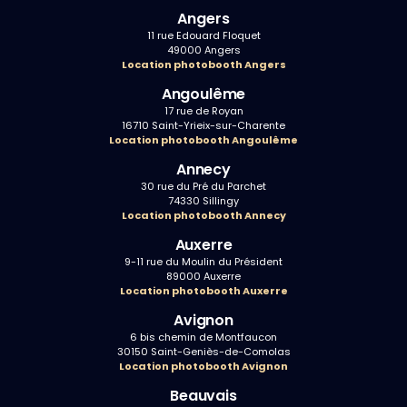
Angers
11 rue Edouard Floquet
49000 Angers
Location photobooth Angers
Angoulême
17 rue de Royan
16710 Saint-Yrieix-sur-Charente
Location photobooth Angoulême
Annecy
30 rue du Pré du Parchet
74330 Sillingy
Location photobooth Annecy
Auxerre
9-11 rue du Moulin du Président
89000 Auxerre
Location photobooth Auxerre
Avignon
6 bis chemin de Montfaucon
30150 Saint-Geniès-de-Comolas
Location photobooth Avignon
Beauvais