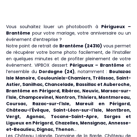
Vous souhaitez louer un photobooth à
Périgueux –
Brantôme
pour votre mariage, votre anniversaire ou un
événement d’entreprise ?
Notre point de retrait de
Brantôme (24310)
vous permet
de récupérer votre borne photo facilement, de l’installer
en quelques minutes et de profiter pleinement de votre
événement. VIPBOX dessert
Périgueux – Brantôme
et
l’ensemble du
Dordogne (24)
, notamment :
Boulazac
Isle Manoire, Coulounieix-Chamiers, Trélissac, Saint-
Astier, Sanilhac, Chancelade, Bassillac et Auberoche,
Brantôme en Périgord, Ribérac, Neuvic, Marsac-sur-
l'Isle, Champcevinel, Nontron, Thiviers, Montmoreau,
Coursac, Razac-sur-l'Isle, Mareuil en Périgord,
Château-l'Évêque, Saint-Léon-sur-l'Isle, Montbron,
Vergt, Agonac, Tocane-Saint-Apre, Sorges et
Ligueux en Périgord, Chazelles, Mensignac, Annesse-
et-Beaulieu, Dignac, Thenon
…
Les Château Lalande, Domaine de la Barde, Château de