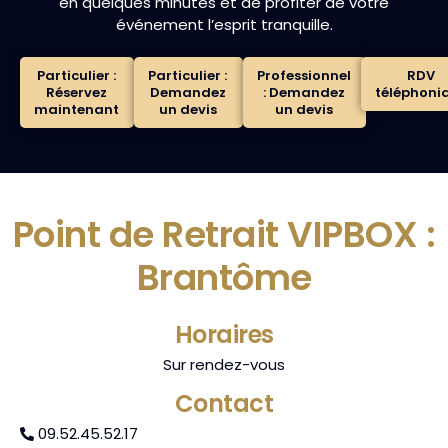
en quelques minutes et de profiter de votre
événement l’esprit tranquille.
Particulier :
Particulier :
Professionnel
RDV
Réservez
Demandez
: Demandez
téléphoni
maintenant
un devis
un devis
Point de Retrait VIPBOX :
Brantôme
Horaires
Sur rendez-vous
Contact
09.52.45.52.17