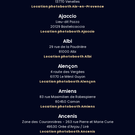
13770 Venelles
Location photobooth Aix-en-Provence
Ajaccio
Lieu-dit Pozzo
20129 Bastelicaccia
Location photobooth Ajaccio
Albi
29 rue de la Poudrière
81000 Albi
Location photobooth Albi
Alençon
4 route des Vergées
61170 Le Ménil Guyon
Location photobooth Alençon
Amiens
83 rue Maximilien de Robespierre
80450 Camon
Location photobooth Amiens
Ancenis
Zone des Couronnières - 263 rue Pierre et Marie Curie
49530 Orée d'Anjou / Liré
Location photobooth Ancenis