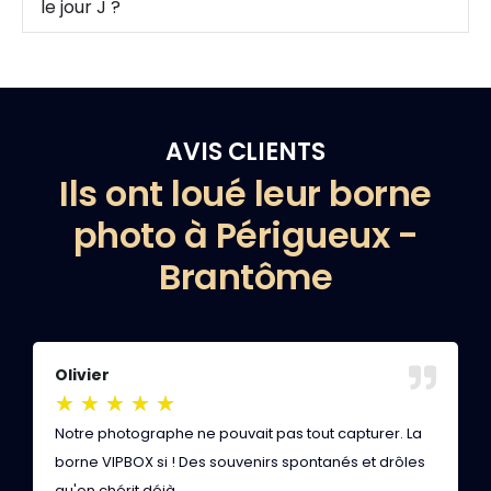
le jour J ?
AVIS CLIENTS
Ils ont loué leur borne
photo à Périgueux -
Brantôme
Olivier
B
★
★
★
★
★
Notre photographe ne pouvait pas tout capturer. La
V
borne VIPBOX si ! Des souvenirs spontanés et drôles
a
qu'on chérit déjà.
c