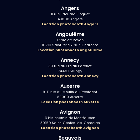
Angers
11 rue Edouard Floquet
49000 Angers
Location photobooth Angers
Angoulême
17 rue de Royan
16710 Saint-Yrieix-sur-Charente
Location photobooth Angoulême
Annecy
30 rue du Pré du Parchet
74330 Sillingy
Location photobooth Annecy
Auxerre
9-11 rue du Moulin du Président
89000 Auxerre
Location photobooth Auxerre
Avignon
6 bis chemin de Montfaucon
30150 Saint-Geniès-de-Comolas
Location photobooth Avignon
Beauvais