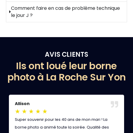
Comment faire en cas de problème technique
le jour J ?
AVIS CLIENTS
Ils ont loué leur borne
photo à La Roche Sur Yon
Allison
L
★
★
★
★
★
Super souvenir pour les 40 ans de mon mari ! La
V
borne photo a animé toute la soirée. Qualité des
s