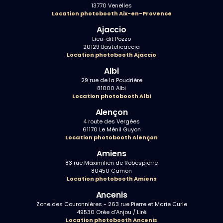
13770 Venelles
Location photobooth Aix-en-Provence
Ajaccio
Lieu-dit Pozzo
20129 Bastelicaccia
Location photobooth Ajaccio
Albi
29 rue de la Poudrière
81000 Albi
Location photobooth Albi
Alençon
4 route des Vergées
61170 Le Ménil Guyon
Location photobooth Alençon
Amiens
83 rue Maximilien de Robespierre
80450 Camon
Location photobooth Amiens
Ancenis
Zone des Couronnières - 263 rue Pierre et Marie Curie
49530 Orée d'Anjou / Liré
Location photobooth Ancenis