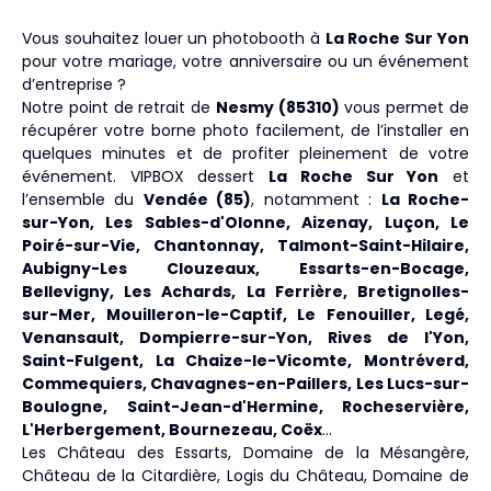
Vous souhaitez louer un photobooth à
La Roche Sur Yon
pour votre mariage, votre anniversaire ou un événement
d’entreprise ?
Notre point de retrait de
Nesmy (85310)
vous permet de
récupérer votre borne photo facilement, de l’installer en
quelques minutes et de profiter pleinement de votre
événement. VIPBOX dessert
La Roche Sur Yon
et
l’ensemble du
Vendée (85)
, notamment :
La Roche-
sur-Yon, Les Sables-d'Olonne, Aizenay, Luçon, Le
Poiré-sur-Vie, Chantonnay, Talmont-Saint-Hilaire,
Aubigny-Les Clouzeaux, Essarts-en-Bocage,
Bellevigny, Les Achards, La Ferrière, Bretignolles-
sur-Mer, Mouilleron-le-Captif, Le Fenouiller, Legé,
Venansault, Dompierre-sur-Yon, Rives de l'Yon,
Saint-Fulgent, La Chaize-le-Vicomte, Montréverd,
Commequiers, Chavagnes-en-Paillers, Les Lucs-sur-
Boulogne, Saint-Jean-d'Hermine, Rocheservière,
L'Herbergement, Bournezeau, Coëx
…
Les Château des Essarts, Domaine de la Mésangère,
Château de la Citardière, Logis du Château, Domaine de