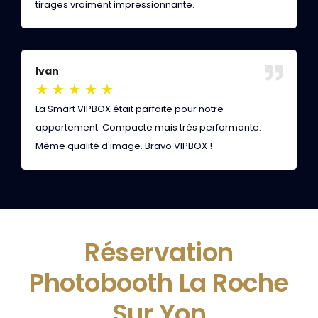
tirages vraiment impressionnante.
i
Ivan
M
★
★
★
★
★
La Smart VIPBOX était parfaite pour notre
E
appartement. Compacte mais très performante.
s
Même qualité d'image. Bravo VIPBOX !
v
Réservation
Photobooth La Roche
Sur Yon