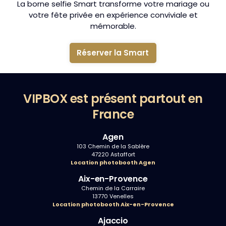
La borne selfie Smart transforme votre mariage ou
votre fête privée en expérience conviviale et
mémorable.
Réserver la Smart
VIPBOX est présent partout en
France
Agen
103 Chemin de la Sablère
47220 Astaffort
Location photobooth Agen
Aix-en-Provence
Chemin de la Carraire
13770 Venelles
Location photobooth Aix-en-Provence
Ajaccio