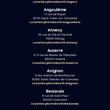
Location photobooth Angers
Angoulême
17 rue de Royan
16710 Saint-Yrieix-sur-Charente
Location photobooth Angoulême
Annecy
30 rue du Pré du Parchet
74330 Sillingy
Location photobooth Annecy
Auxerre
9-11 rue du Moulin du Président
89000 Auxerre
Location photobooth Auxerre
Avignon
6 bis chemin de Montfaucon
30150 Saint-Geniès-de-Comolas
Location photobooth Avignon
Beauvais
8 rue de Saint Paul
60000 Goincourt
Location photobooth Beauvais