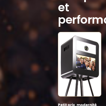
et
perform
Petit prix
,
modernité