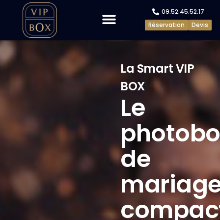
09.52.45.52.17
Réservation
Devis
Evénements privés
Evénements pros
La Smart VIP
BOX
Le
photobo
de
mariag
compac