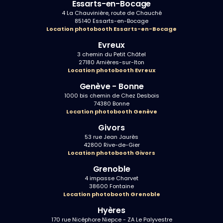
Essarts-en-Bocage
4 La Chauvinière, route de Chauché
85140 Essarts-en-Bocage
Location photobooth Essarts-en-Bocage
Evreux
3 chemin du Petit Châtel
27180 Arnières-sur-Iton
Location photobooth Evreux
Genève - Bonne
1000 bis chemin de Chez Desbois
74380 Bonne
Location photobooth Genève
Givors
53 rue Jean Jaurès
42800 Rive-de-Gier
Location photobooth Givors
Grenoble
4 impasse Charvet
38600 Fontaine
Location photobooth Grenoble
Hyères
170 rue Nicéphore Niepce - ZA Le Palyvestre