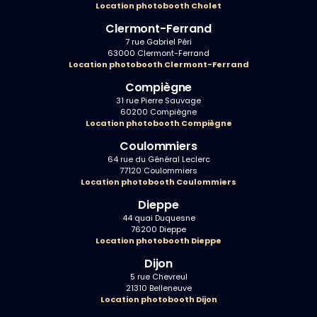
Location photobooth Cholet
Clermont-Ferrand
7 rue Gabriel Péri
63000 Clermont-Ferrand
Location photobooth Clermont-Ferrand
Compiègne
31 rue Pierre Sauvage
60200 Compiègne
Location photobooth Compiègne
Coulommiers
64 rue du Général Leclerc
77120 Coulommiers
Location photobooth Coulommiers
Dieppe
44 quai Duquesne
76200 Dieppe
Location photobooth Dieppe
Dijon
5 rue Chevreul
21310 Belleneuve
Location photobooth Dijon