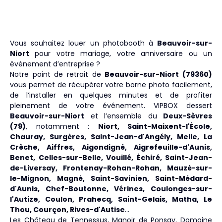
Vous souhaitez louer un photobooth à
Beauvoir-sur-
Niort
pour votre mariage, votre anniversaire ou un
événement d’entreprise ?
Notre point de retrait de
Beauvoir-sur-Niort (79360)
vous permet de récupérer votre borne photo facilement,
de l’installer en quelques minutes et de profiter
pleinement de votre événement. VIPBOX dessert
Beauvoir-sur-Niort
et l’ensemble du
Deux-Sèvres
(79)
, notamment :
Niort, Saint-Maixent-l'École,
Chauray, Surgères, Saint-Jean-d'Angély, Melle, La
Crèche, Aiffres, Aigondigné, Aigrefeuille-d'Aunis,
Benet, Celles-sur-Belle, Vouillé, Échiré, Saint-Jean-
de-Liversay, Frontenay-Rohan-Rohan, Mauzé-sur-
le-Mignon, Magné, Saint-Savinien, Saint-Médard-
d'Aunis, Chef-Boutonne, Vérines, Coulonges-sur-
l'Autize, Coulon, Prahecq, Saint-Gelais, Matha, Le
Thou, Courçon, Rives-d'Autise
…
Les Château de Tennessus, Manoir de Ponsay, Domaine