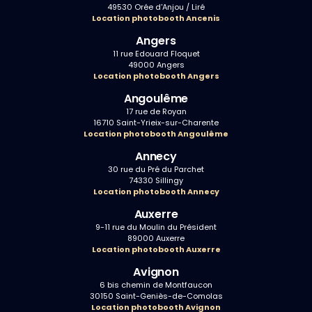
49530 Orée d'Anjou / Liré
Location photobooth Ancenis
Angers
11 rue Edouard Floquet
49000 Angers
Location photobooth Angers
Angoulême
17 rue de Royan
16710 Saint-Yrieix-sur-Charente
Location photobooth Angoulême
Annecy
30 rue du Pré du Parchet
74330 Sillingy
Location photobooth Annecy
Auxerre
9-11 rue du Moulin du Président
89000 Auxerre
Location photobooth Auxerre
Avignon
6 bis chemin de Montfaucon
30150 Saint-Geniès-de-Comolas
Location photobooth Avignon