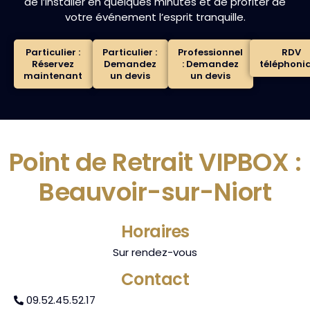
de l’installer en quelques minutes et de profiter de
votre événement l’esprit tranquille.
Particulier :
Particulier :
Professionnel
RDV
Réservez
Demandez
: Demandez
téléphoni
maintenant
un devis
un devis
Point de Retrait VIPBOX :
Beauvoir-sur-Niort
Horaires
Sur rendez-vous
Contact
09.52.45.52.17