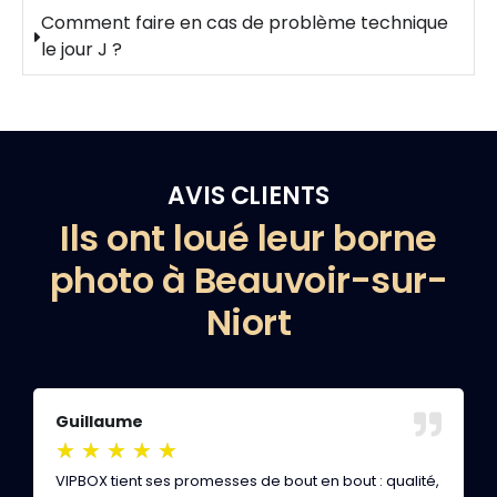
Comment faire en cas de problème technique
le jour J ?
AVIS CLIENTS
Ils ont loué leur borne
photo à Beauvoir-sur-
Niort
Guillaume
F
★
★
★
★
★
VIPBOX tient ses promesses de bout en bout : qualité,
N