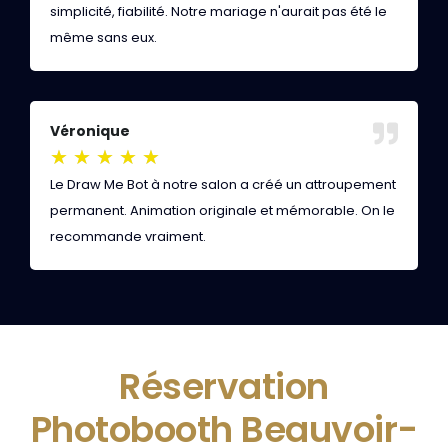
simplicité, fiabilité. Notre mariage n'aurait pas été le
l
même sans eux.
i
Véronique
D
★
★
★
★
★
Le Draw Me Bot à notre salon a créé un attroupement
V
permanent. Animation originale et mémorable. On le
l
recommande vraiment.
e
Réservation
Photobooth Beauvoir-