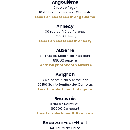
Angoulême
17 rue de Royan
16710 Saint-Yrieix-sur-Charente
Location photobooth Angoulême
Annecy
30 rue du Pré du Parchet
74330 Sillingy
Location photobooth Annecy
Auxerre
9-11 rue du Moulin du Président
89000 Auxerre
Location photobooth Auxerre
Avignon
6 bis chemin de Montfaucon
30150 Saint-Geniès-de-Comolas
Location photobooth Avignon
Beauvais
8 rue de Saint Paul
60000 Goincourt
Location photobooth Beauvais
Beauvoir-sur-Niort
140 route de Chizé