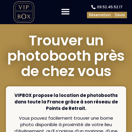
09.52.45.52.17
Réservation
Devis
Evénements privés
Evénements pros
Trouver un
photobooth près
de chez vous
VIPBOX propose la location de photobooths
dans toute la France grâce à son réseau de
Points de Retrait.
Vous pouvez facilement trouver une borne
photo disponible à proximité de votre lieu
d’événement, qu’il s’agisse d’un mariage, d’une