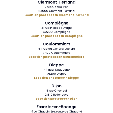
Clermont-Ferrand
7 rue Gabriel Péri
63000 Clermont-Ferrand
Location photobooth Clermont-Ferrand
Compiègne
31 rue Pierre Sauvage
60200 Compiègne
Location photobooth Compiègne
Coulommiers
64 rue du Général Leclerc
77120 Coulommiers
Location photobooth Coulommiers
Dieppe
44 quai Duquesne
76200 Dieppe
Location photobooth Dieppe
Dijon
5 rue Chevreul
21310 Belleneuve
Location photobooth Dijon
Essarts-en-Bocage
4 La Chauvinière, route de Chauché