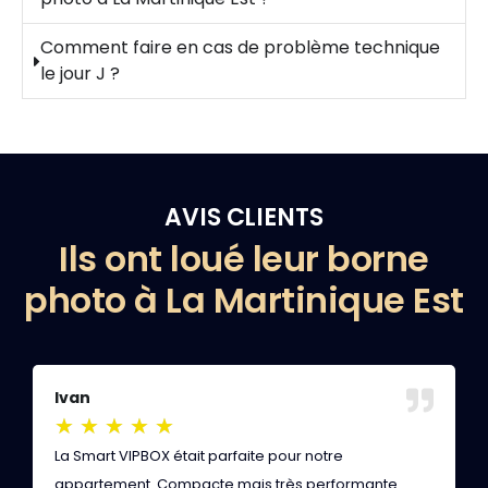
Comment faire en cas de problème technique
le jour J ?
AVIS CLIENTS
Ils ont loué leur borne
photo à La Martinique Est
Ivan
S
★
★
★
★
★
La Smart VIPBOX était parfaite pour notre
D
appartement. Compacte mais très performante.
m