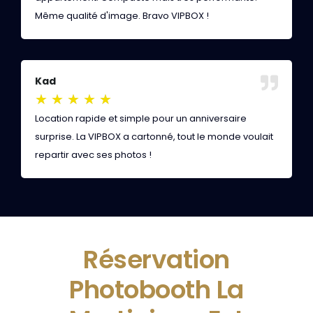
Même qualité d'image. Bravo VIPBOX !
c
Kad
L
★
★
★
★
★
Location rapide et simple pour un anniversaire
Q
surprise. La VIPBOX a cartonné, tout le monde voulait
w
repartir avec ses photos !
d
Réservation
Photobooth La