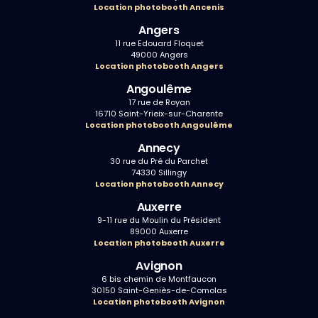
Location photobooth Ancenis
Angers
11 rue Edouard Floquet
49000 Angers
Location photobooth Angers
Angoulême
17 rue de Royan
16710 Saint-Yrieix-sur-Charente
Location photobooth Angoulême
Annecy
30 rue du Pré du Parchet
74330 Sillingy
Location photobooth Annecy
Auxerre
9-11 rue du Moulin du Président
89000 Auxerre
Location photobooth Auxerre
Avignon
6 bis chemin de Montfaucon
30150 Saint-Geniès-de-Comolas
Location photobooth Avignon