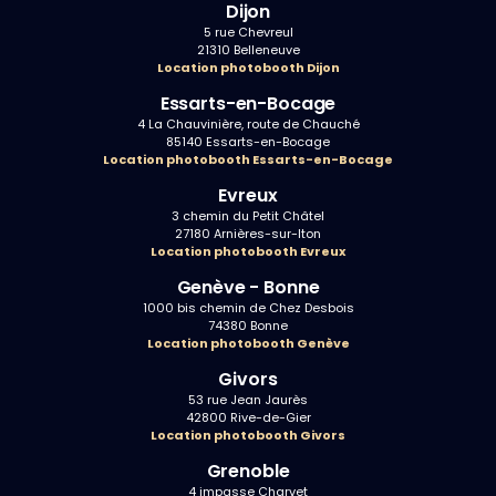
Dijon
5 rue Chevreul
21310 Belleneuve
Location photobooth Dijon
Essarts-en-Bocage
4 La Chauvinière, route de Chauché
85140 Essarts-en-Bocage
Location photobooth Essarts-en-Bocage
Evreux
3 chemin du Petit Châtel
27180 Arnières-sur-Iton
Location photobooth Evreux
Genève - Bonne
1000 bis chemin de Chez Desbois
74380 Bonne
Location photobooth Genève
Givors
53 rue Jean Jaurès
42800 Rive-de-Gier
Location photobooth Givors
Grenoble
4 impasse Charvet