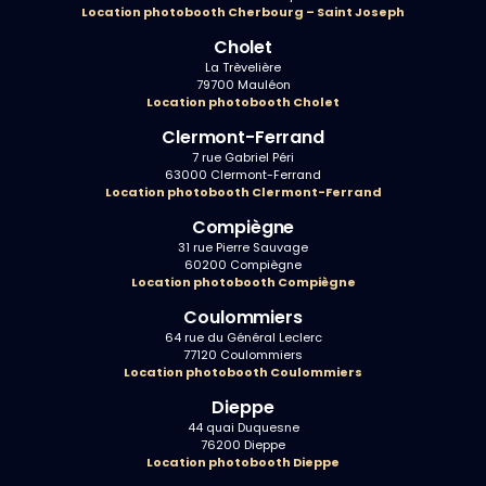
Location photobooth Cherbourg – Saint Joseph
Cholet
La Trèvelière
79700 Mauléon
Location photobooth Cholet
Clermont-Ferrand
7 rue Gabriel Péri
63000 Clermont-Ferrand
Location photobooth Clermont-Ferrand
Compiègne
31 rue Pierre Sauvage
60200 Compiègne
Location photobooth Compiègne
Coulommiers
64 rue du Général Leclerc
77120 Coulommiers
Location photobooth Coulommiers
Dieppe
44 quai Duquesne
76200 Dieppe
Location photobooth Dieppe