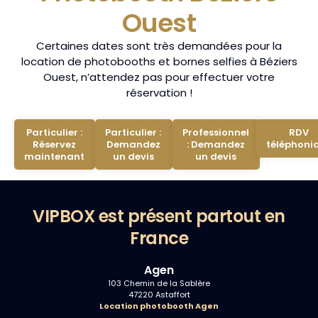
Ouest
Certaines dates sont très demandées pour la
location de photobooths et bornes selfies à Béziers
Ouest, n’attendez pas pour effectuer votre
réservation !
Particulier :
Particulier :
Professionnel
RDV
Réservez
Demandez
: Demandez
téléphoni
maintenant
un devis
un devis
VIPBOX est présent partout en
France
Agen
103 Chemin de la Sablère
47220 Astaffort
Location photobooth Agen