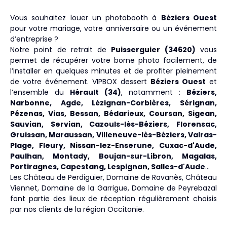
Vous souhaitez louer un photobooth à
Béziers Ouest
pour votre mariage, votre anniversaire ou un événement
d’entreprise ?
Notre point de retrait de
Puisserguier (34620)
vous
permet de récupérer votre borne photo facilement, de
l’installer en quelques minutes et de profiter pleinement
de votre événement. VIPBOX dessert
Béziers Ouest
et
l’ensemble du
Hérault (34)
, notamment :
Béziers,
Narbonne, Agde, Lézignan-Corbières, Sérignan,
Pézenas, Vias, Bessan, Bédarieux, Coursan, Sigean,
Sauvian, Servian, Cazouls-lès-Béziers, Florensac,
Gruissan, Maraussan, Villeneuve-lès-Béziers, Valras-
Plage, Fleury, Nissan-lez-Enserune, Cuxac-d'Aude,
Paulhan, Montady, Boujan-sur-Libron, Magalas,
Portiragnes, Capestang, Lespignan, Salles-d'Aude
…
Les Château de Perdiguier, Domaine de Ravanès, Château
Viennet, Domaine de la Garrigue, Domaine de Peyrebazal
font partie des lieux de réception régulièrement choisis
par nos clients de la région Occitanie.