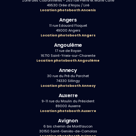
Zone des Couronnières - 263 rue Pierre et Marie Curie
49530 Orée d'Anjou / Liré
Location photobooth Ancenis
Angers
11 rue Edouard Floquet
49000 Angers
Location photobooth Angers
Angoulême
17 rue de Royan
16710 Saint-Yrieix-sur-Charente
Location photobooth Angoulême
Annecy
30 rue du Pré du Parchet
74330 Sillingy
Location photobooth Annecy
Auxerre
9-11 rue du Moulin du Président
89000 Auxerre
Location photobooth Auxerre
Avignon
6 bis chemin de Montfaucon
30150 Saint-Geniès-de-Comolas