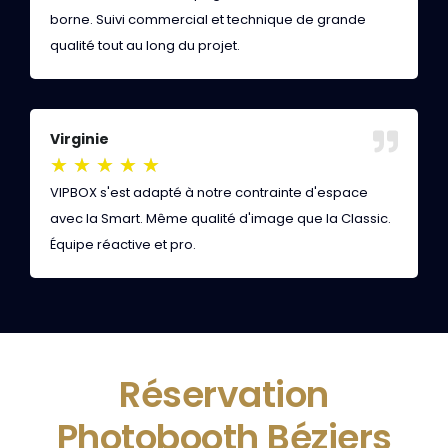
borne. Suivi commercial et technique de grande
r
qualité tout au long du projet.
é
Virginie
O
★
★
★
★
★
VIPBOX s'est adapté à notre contrainte d'espace
N
avec la Smart. Même qualité d'image que la Classic.
b
Équipe réactive et pro.
q
Réservation
Photobooth Béziers