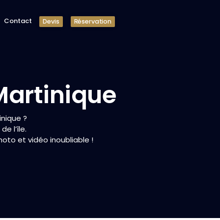
Contact
Devis
Réservation
Martinique
nique ?
e l’île.
to et vidéo inoubliable !