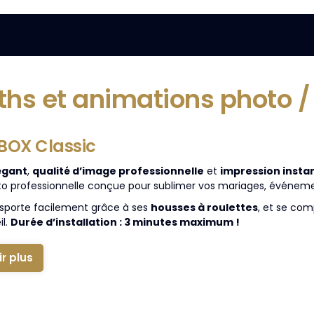
ths et animations photo /
BOX Classic
égant
,
qualité d’image professionnelle
et
impression insta
o professionnelle conçue pour sublimer vos mariages, événemen
ansporte facilement grâce à ses
housses à roulettes
, et se com
il.
Durée d’installation : 3 minutes maximum !
ir plus