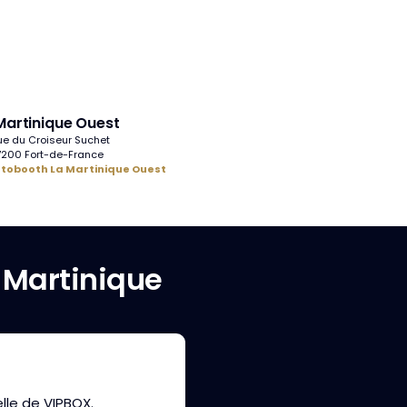
Martinique Ouest
ue du Croiseur Suchet
7200 Fort-de-France
otobooth La Martinique Ouest
Martinique
elle de VIPBOX.