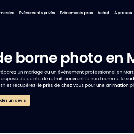
mmersive
Evénements privés
Evénements pros
Achat
A propos
de borne photo en 
réparez un mariage ou un événement professionnel en Marti
dispose de points de retrait couvrant le nord comme le sud d
h et récupérez-le près de chez vous pour une animation pho
dez un devis