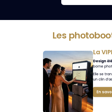
Les photoboo
La VIP
Design él
borne phot
Elle se tr
un clin d’œ
En savo