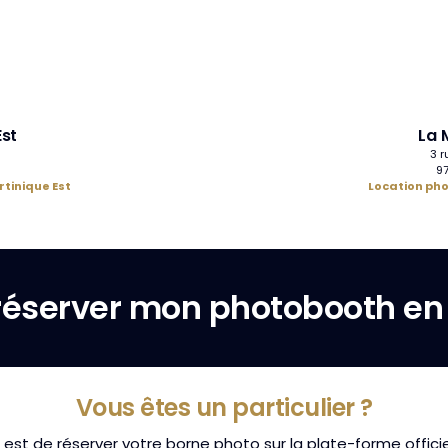
Est
La 
3 r
9
tinique Est
Location ph
éserver mon photobooth en 
Vous êtes un particulier ?
 est de réserver votre borne photo sur la plate-forme offici