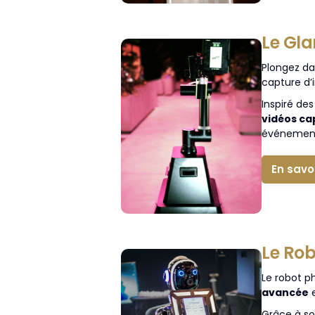
Le Gl
Plongez da
capture d
Inspiré de
vidéos ca
événemen
En savo
Le Rob
Le robot p
avancée
Grâce à s