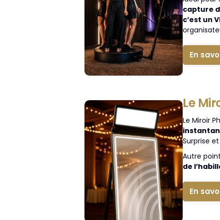
capture d
c’est un 
organisate
En savo
Le Mir
Le Miroir 
instantan
Surprise et
Autre poin
de l’habil
En savo