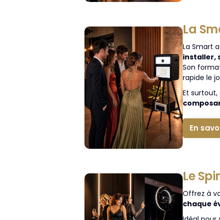
La Sm
La Smart a
installer,
Son format 
rapide le j
Et surtout
composant
En savo
Le Spi
Offrez à v
chaque é
Idéal pour