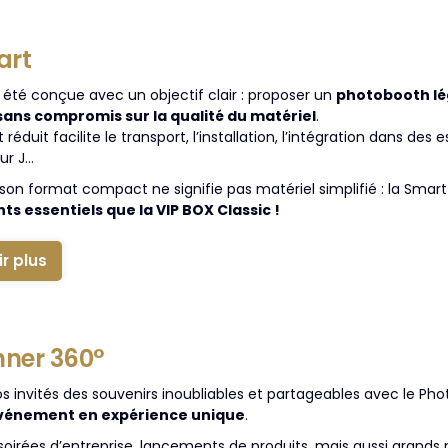
art
 été conçue avec un objectif clair : proposer un
photobooth lé
 sans compromis sur la qualité du matériel
.
réduit facilite le transport, l’installation, l’intégration dans des
our J…
, son format compact ne signifie pas matériel simplifié : la S
s essentiels que la VIP BOX Classic !
ir plus
nner 360°
os invités des souvenirs inoubliables et partageables avec le Ph
vénement en expérience unique
.
 soirées d’entreprise, lancements de produits, mais aussi grands