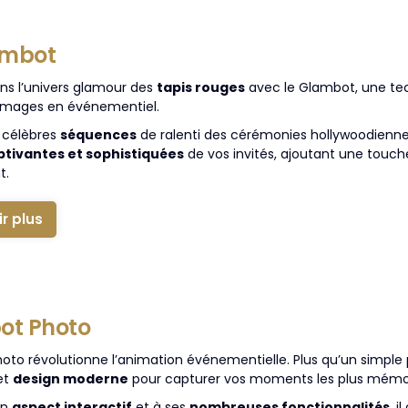
ambot
ns l’univers glamour des
tapis rouges
avec le Glambot, une tec
’images en événementiel.
s célèbres
séquences
de ralenti des cérémonies hollywoodienne
ptivantes et sophistiquées
de vos invités, ajoutant une touch
t.
ir plus
ot Photo
hoto révolutionne l’animation événementielle. Plus qu’un simpl
et
design moderne
pour capturer vos moments les plus mémo
on
aspect interactif
et à ses
nombreuses fonctionnalités
, 