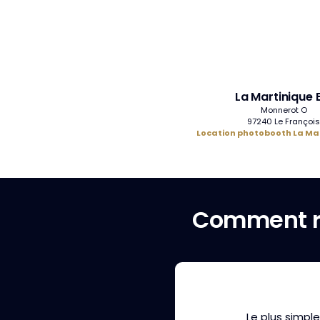
La Martinique 
Monnerot O
97240 Le François
Location photobooth La Mar
Comment r
Le plus simple