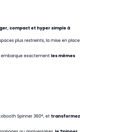
ger, compact et hyper simple à
 espaces plus restreints, la mise en place
mart embarque exactement
les mêmes
otobooth Spinner 360°, et
transformez
 mariages ou anniversaires,
le Spinner