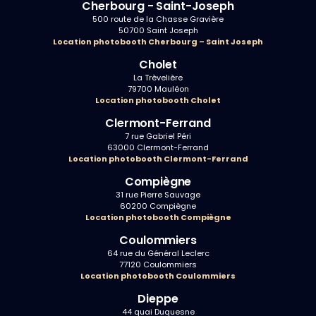
Cherbourg - Saint-Joseph
500 route de la Chasse Gravière
50700 Saint Joseph
Location photobooth Cherbourg – Saint Joseph
Cholet
La Trèvelière
79700 Mauléon
Location photobooth Cholet
Clermont-Ferrand
7 rue Gabriel Péri
63000 Clermont-Ferrand
Location photobooth Clermont-Ferrand
Compiègne
31 rue Pierre Sauvage
60200 Compiègne
Location photobooth Compiègne
Coulommiers
64 rue du Général Leclerc
77120 Coulommiers
Location photobooth Coulommiers
Dieppe
44 quai Duquesne