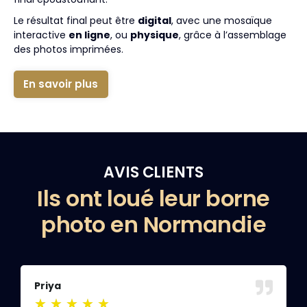
Le résultat final peut être
digital
, avec une mosaïque
interactive
en ligne
, ou
physique
, grâce à l’assemblage
des photos imprimées.
En savoir plus
AVIS CLIENTS
Ils ont loué leur borne
photo en Normandie
Priya
A
★
★
★
★
★