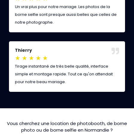
Un vrai plus pour notre mariage. Les photos de la
P
borne selfie sont presque aussi belles que celles de
o
notre photographe.
r
Thierry
J
★
★
★
★
★
Tirage instantané de très belle qualité, interface
O
simple et montage rapide. Tout ce qu'on attendait
G
pour notre beau mariage.
a
Vous cherchez une location de photobooth, de borne
photo ou de borne selfie en Normandie ?