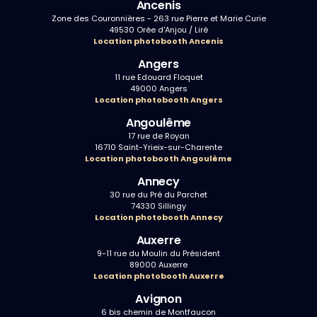
Ancenis
Zone des Couronnières - 263 rue Pierre et Marie Curie
49530 Orée d'Anjou / Liré
Location photobooth Ancenis
Angers
11 rue Edouard Floquet
49000 Angers
Location photobooth Angers
Angoulême
17 rue de Royan
16710 Saint-Yrieix-sur-Charente
Location photobooth Angoulême
Annecy
30 rue du Pré du Parchet
74330 Sillingy
Location photobooth Annecy
Auxerre
9-11 rue du Moulin du Président
89000 Auxerre
Location photobooth Auxerre
Avignon
6 bis chemin de Montfaucon