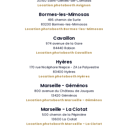
30150 Saint-Geniès-de-Comolas
Location photobooth Avignon
Bormes-les-Mimosas
495 chemin de Surle
83230 Bormes-les-Mimosas
Location photobooth Bormes-les-Mimosas
Cavaillon
974 avenue de la Gare
84440 Robion
Location photobooth Cavaillon
Hyères
170 rue Nicéphore Niepce - ZA Le Palyvestre
83400 Hyères
Location photobooth Hyères
Marseille - Géménos
800 avenue du Château de Jouques
13420 Géménos
Location photobooth Marseille – Géménos
Marseille - La Ciotat
500 chemin de la Pépinière
13600 La Ciotat
Location photobooth Marseille – La Ciotat