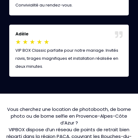
Convivialité au rendez-vous.
s
Adèle
K
★
★
★
★
★
VIP BOX Classic parfaite pour notre mariage. Invités
V
ravis, tirages magnifiques et installation réalisée en
d
deux minutes.
r
Vous cherchez une location de photobooth, de borne
photo ou de borne selfie en Provence-Alpes-Côte
d’Azur ?
VIPBOX dispose d’un réseau de points de retrait bien
réparti dans la région PACA, couvrant les Bouches-du-