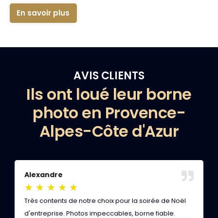
En savoir plus
AVIS CLIENTS
Ils ont loué leur borne
photo en Provence-
Alpes-Côte d'Azur
Alexandre
A
★
★
★
★
★
Très contents de notre choix pour la soirée de Noël
L
d'entreprise. Photos impeccables, borne fiable.
c