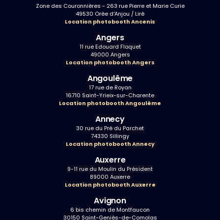
Zone des Couronnières - 263 rue Pierre et Marie Curie
49530 Orée d'Anjou / Liré
Location photobooth Ancenis
Angers
11 rue Edouard Floquet
49000 Angers
Location photobooth Angers
Angoulême
17 rue de Royan
16710 Saint-Yrieix-sur-Charente
Location photobooth Angoulême
Annecy
30 rue du Pré du Parchet
74330 Sillingy
Location photobooth Annecy
Auxerre
9-11 rue du Moulin du Président
89000 Auxerre
Location photobooth Auxerre
Avignon
6 bis chemin de Montfaucon
30150 Saint-Geniès-de-Comolas