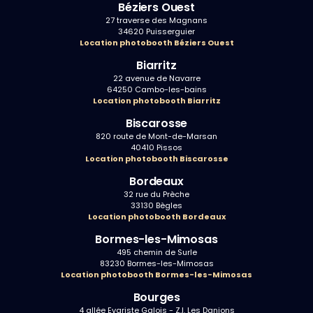
Béziers Ouest
27 traverse des Magnans
34620 Puisserguier
Location photobooth Béziers Ouest
Biarritz
22 avenue de Navarre
64250 Cambo-les-bains
Location photobooth Biarritz
Biscarosse
820 route de Mont-de-Marsan
40410 Pissos
Location photobooth Biscarosse
Bordeaux
32 rue du Prèche
33130 Bègles
Location photobooth Bordeaux
Bormes-les-Mimosas
495 chemin de Surle
83230 Bormes-les-Mimosas
Location photobooth Bormes-les-Mimosas
Bourges
4 allée Evariste Galois - Z.I. Les Danjons