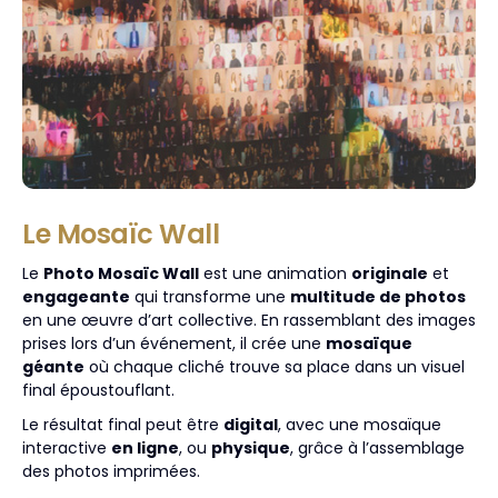
Le Mosaïc Wall
Le
Photo Mosaïc Wall
est une animation
originale
et
engageante
qui transforme une
multitude de photos
en une œuvre d’art collective. En rassemblant des images
prises lors d’un événement, il crée une
mosaïque
géante
où chaque cliché trouve sa place dans un visuel
final époustouflant.
Le résultat final peut être
digital
, avec une mosaïque
interactive
en ligne
, ou
physique
, grâce à l’assemblage
des photos imprimées.