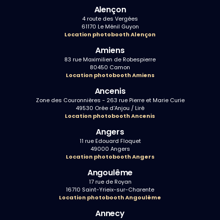
Alençon
4 route des Vergées
61170 Le Ménil Guyon
Location photobooth Alençon
Amiens
83 rue Maximilien de Robespierre
80450 Camon
Location photobooth Amiens
Ancenis
Zone des Couronnières - 263 rue Pierre et Marie Curie
49530 Orée d'Anjou / Liré
Location photobooth Ancenis
Angers
11 rue Edouard Floquet
49000 Angers
Location photobooth Angers
Angoulême
17 rue de Royan
16710 Saint-Yrieix-sur-Charente
Location photobooth Angoulême
Annecy