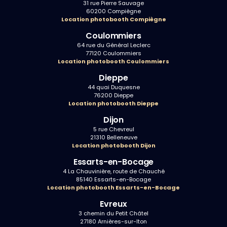
31 rue Pierre Sauvage
60200 Compiègne
Location photobooth Compiègne
Coulommiers
64 rue du Général Leclerc
77120 Coulommiers
Location photobooth Coulommiers
Dieppe
44 quai Duquesne
76200 Dieppe
Location photobooth Dieppe
Dijon
5 rue Chevreul
21310 Belleneuve
Location photobooth Dijon
Essarts-en-Bocage
4 La Chauvinière, route de Chauché
85140 Essarts-en-Bocage
Location photobooth Essarts-en-Bocage
Evreux
3 chemin du Petit Châtel
27180 Arnières-sur-Iton