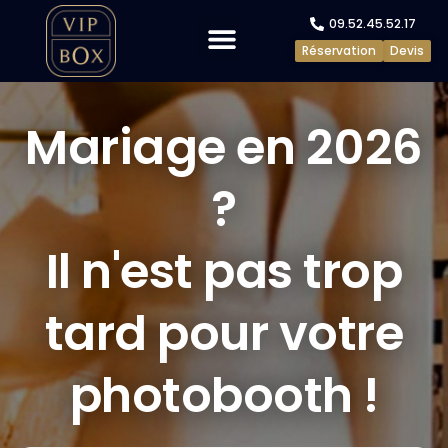
09.52.45.52.17
Réservation
Devis
Evénements privés
Evénements pros
Mariage en 2026
?
Il n'est pas trop
tard pour votre
photobooth !